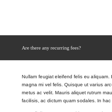
Skip
to
content
Are there any recurring fees?
Nullam feugiat eleifend felis eu aliquam. E
magna mi vel felis. Quisque ut varius arcu
metus ac velit. Mauris aliquet rutrum mauri
facilisis, ac dictum quam sodales. In hac