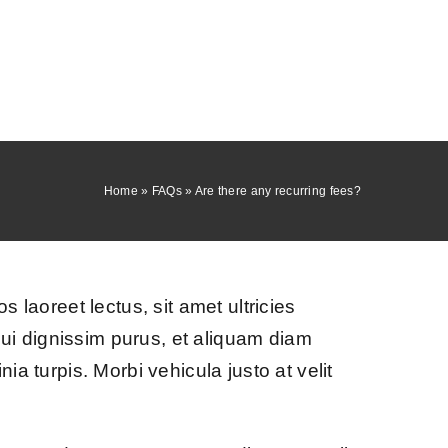
Home
»
FAQs
»
Are there any recurring fees?
s laoreet lectus, sit amet ultricies
s dui dignissim purus, et aliquam diam
ia turpis. Morbi vehicula justo at velit